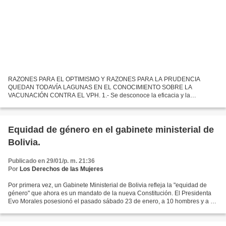
RAZONES PARA EL OPTIMISMO Y RAZONES PARA LA PRUDENCIA
QUEDAN TODAVÍA LAGUNAS EN EL CONOCIMIENTO SOBRE LA
VACUNACIÓN CONTRA EL VPH. 1.- Se desconoce la eficacia y la
seguridad de la vacuna en un plazo mayor de 5 años. 2.- Se ingnora si
deberán usarse dosis...
Equidad de género en el gabinete ministerial de
Bolivia.
Publicado en 29/01/p. m. 21:36
Por
Los Derechos de las Mujeres
Por primera vez, un Gabinete Ministerial de Bolivia refleja la "equidad de
género" que ahora es un mandato de la nueva Constitución. El Presidenta
Evo Morales posesionó el pasado sábado 23 de enero, a 10 hombres y a 10
mujeres como sus Ministros, destacando...