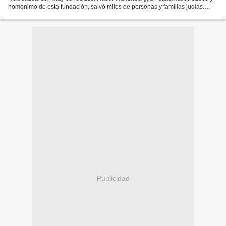
homónimo de esta fundación, salvó miles de personas y familias judías.
Oscar Schindler se hizo famoso gracias a la...
Publicidad