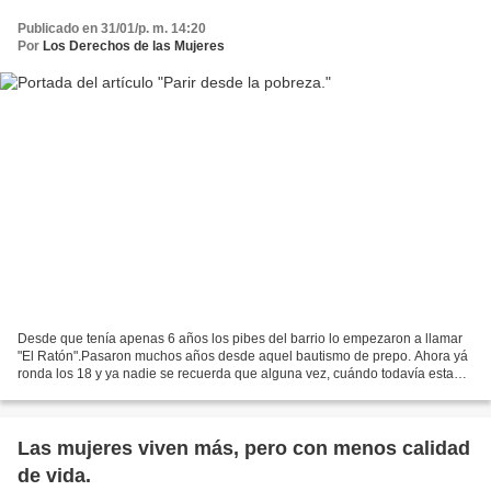
Publicado en 31/01/p. m. 14:20
Por
Los Derechos de las Mujeres
Desde que tenía apenas 6 años los pibes del barrio lo empezaron a llamar
"El Ratón".Pasaron muchos años desde aquel bautismo de prepo. Ahora yá
ronda los 18 y ya nadie se recuerda que alguna vez, cuándo todavía estaba
en la panza de su mamá, lo soñaron...
Las mujeres viven más, pero con menos calidad
de vida.