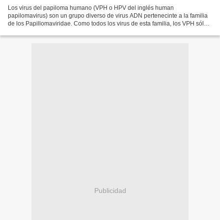
Los virus del papiloma humano (VPH o HPV del inglés human
papilomavirus) son un grupo diverso de virus ADN pertenecinte a la familia
de los Papillomaviridae. Como todos los virus de esta familia, los VPH sólo
establecen infecciones productivas en el epitelio...
Publicidad