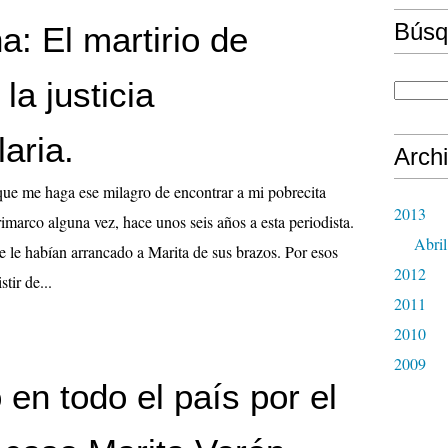
Búsq
a: El martirio de
la justicia
laria.
Arch
que me haga ese milagro de encontrar a mi pobrecita
2013
rimarco alguna vez, hace unos seis años a esta periodista.
Abril
e le habían arrancado a Marita de sus brazos. Por esos
2012
tir de...
2011
2010
2009
en todo el país por el