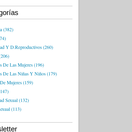
gorías
ia
(382)
74)
dad Y D.reproductivos
(260)
(206)
s De Las Mujeres
(196)
s De Las Niñas Y Niños
(179)
 De Mujeres
(159)
147)
ad Sexual
(132)
exual
(113)
letter