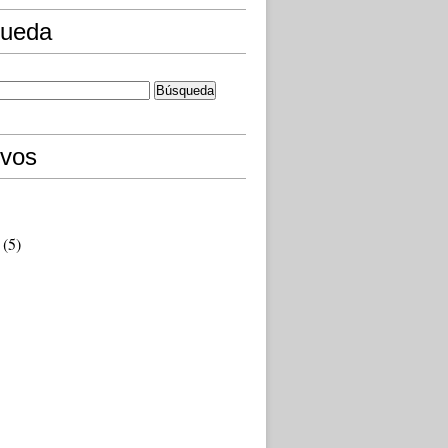
ueda
ivos
(5)