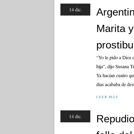
Argentin
14 dic.
Marita y 
prostibu
“Yo le pido a Dios 
hija”, dijo Susana T
Ya hacían cuatro qu
días acababa de desis
LEER MÁS
Repudio 
14 dic.