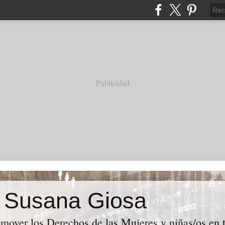
Publicidad
e Susana Giosa
mover los Derechos de las Mujeres y niñas/os en t