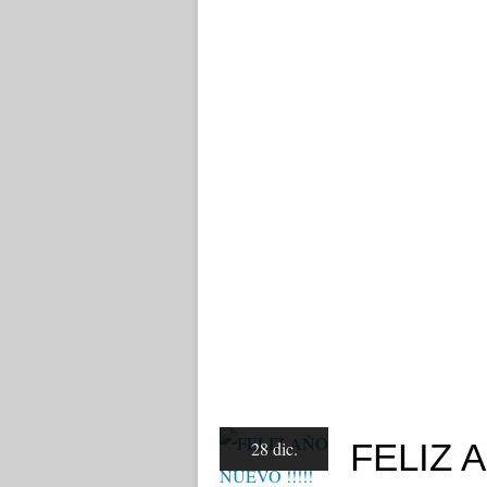
FELIZ A
28 dic.