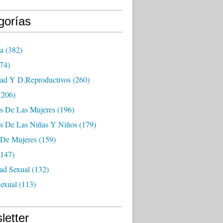
gorías
ia
(382)
74)
dad Y D.reproductivos
(260)
(206)
s De Las Mujeres
(196)
s De Las Niñas Y Niños
(179)
 De Mujeres
(159)
147)
ad Sexual
(132)
exual
(113)
letter