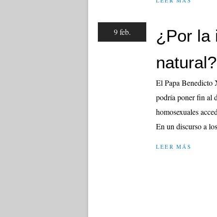
LEER MÁS
¿Por la 
9 feb.
natural?
El Papa Benedicto X
podría poner fin al 
homosexuales acceda
En un discurso a los
LEER MÁS