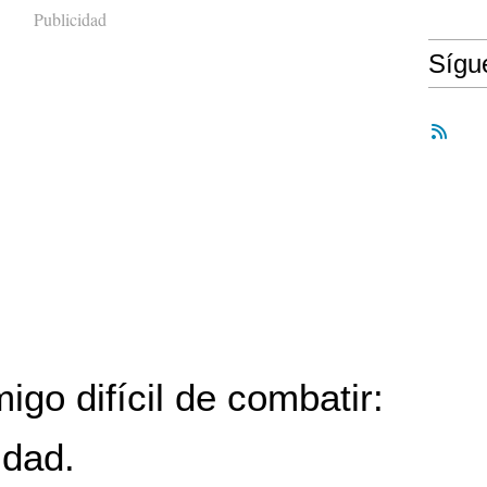
Publicidad
Síg
go difícil de combatir:
idad.