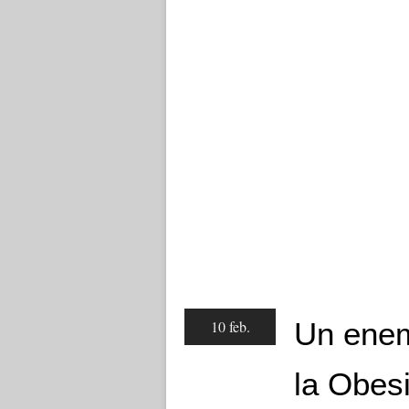
Un enemi
10 feb.
la Obes