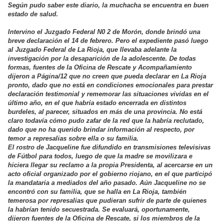
Según pudo saber este diario, la muchacha se encuentra en buen
estado de salud.
Intervino el Juzgado Federal N0 2 de Morón, donde brindó una
breve declaración el 14 de febrero. Pero el expediente pasó luego
al Juzgado Federal de La Rioja, que llevaba adelante la
investigación por la desaparición de la adolescente. De todas
formas, fuentes de la Oficina de Rescate y Acompañamiento
dijeron a Página/12 que no creen que pueda declarar en La Rioja
pronto, dado que no está en condiciones emocionales para prestar
declaración testimonial y rememorar las situaciones vividas en el
último año, en el que habría estado encerrada en distintos
burdeles, al parecer, situados en más de una provincia. No está
claro todavía cómo pudo zafar de la red que la habría reclutado,
dado que no ha querido brindar información al respecto, por
temor a represalias sobre ella o su familia.
El rostro de Jacqueline fue difundido en transmisiones televisivas
de Fútbol para todos, luego de que la madre se movilizara e
hiciera llegar su reclamo a la propia Presidenta, al acercarse en un
acto oficial organizado por el gobierno riojano, en el que participó
la mandataria a mediados del año pasado. Aún Jacqueline no se
encontró con su familia, que se halla en La Rioja, también
temerosa por represalias que pudieran sufrir de parte de quienes
la habrían tenido secuestrada. Se evaluará, oportunamente,
dijeron fuentes de la Oficina de Rescate, si los miembros de la