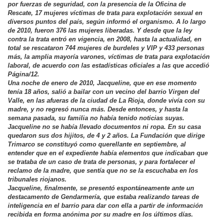
por fuerzas de seguridad, con la presencia de la Oficina de
Rescate, 17 mujeres víctimas de trata para explotación sexual en
diversos puntos del país, según informó el organismo. A lo largo
de 2010, fueron 376 las mujeres liberadas. Y desde que la ley
contra la trata entró en vigencia, en 2008, hasta la actualidad, en
total se rescataron 744 mujeres de burdeles y VIP y 433 personas
más, la amplia mayoría varones, víctimas de trata para explotación
laboral, de acuerdo con las estadísticas oficiales a las que accedió
Página/12.
Una noche de enero de 2010, Jacqueline, que en ese momento
tenía 18 años, salió a bailar con un vecino del barrio Virgen del
Valle, en las afueras de la ciudad de La Rioja, donde vivía con su
madre, y no regresó nunca más. Desde entonces, y hasta la
semana pasada, su familia no había tenido noticias suyas.
Jacqueline no se había llevado documentos ni ropa. En su casa
quedaron sus dos hijitos, de 4 y 2 años. La Fundación que dirige
Trimarco se constituyó como querellante en septiembre, al
entender que en el expediente había elementos que indicaban que
se trataba de un caso de trata de personas, y para fortalecer el
reclamo de la madre, que sentía que no se la escuchaba en los
tribunales riojanos.
Jacqueline, finalmente, se presentó espontáneamente ante un
destacamento de Gendarmería, que estaba realizando tareas de
inteligencia en el barrio para dar con ella a partir de información
recibida en forma anónima por su madre en los últimos días.