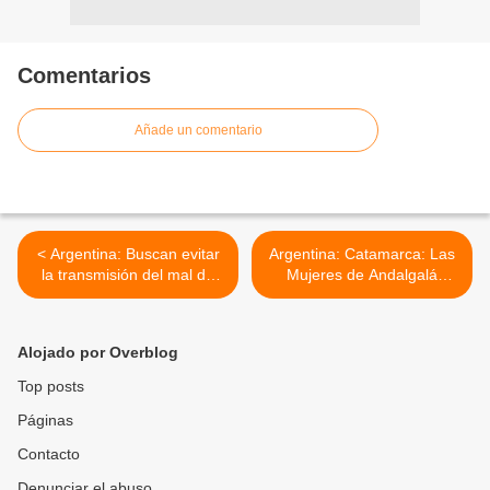
Comentarios
Añade un comentario
< Argentina: Buscan evitar
Argentina: Catamarca: Las
la transmisión del mal de
Mujeres de Andalgalá
Chagas durante el
resisten. >
embarazo.
Alojado por Overblog
Top posts
Páginas
Contacto
Denunciar el abuso