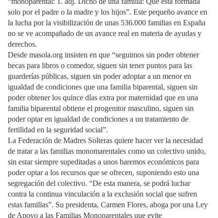
“monoparental: 1. adj. Dicho de una familia: Que está formada
solo por el padre o la madre y los hijos”. Este pequeño avance en
la lucha por la visibilización de unas 536.000 familias en España
no se ve acompañado de un avance real en materia de ayudas y
derechos.
Desde masola.org insisten en que “seguimos sin poder obtener
becas para libros o comedor, siguen sin tener puntos para las
guarderías públicas, siguen sin poder adoptar a un menor en
igualdad de condiciones que una familia biparental, siguen sin
poder obtener los quince días extra por maternidad que en una
familia biparental obtiene el progenitor masculino, siguen sin
poder optar en igualdad de condiciones a un tratamiento de
fertilidad en la seguridad social”.
La Federación de Madres Solteras quiere hacer ver la necesidad
de tratar a las familias monomarentales como un colectivo unido,
sin estar siempre supeditadas a unos baremos económicos para
poder optar a los recursos que se ofrecen, suponiendo esto una
segregación del colectivo. “De esta manera, se podrá luchar
contra la continua vinculación a la exclusión social que sufren
estas familias”. Su presidenta, Carmen Flores, aboga por una Ley
de Apoyo a las Familias Monoparentales que evite