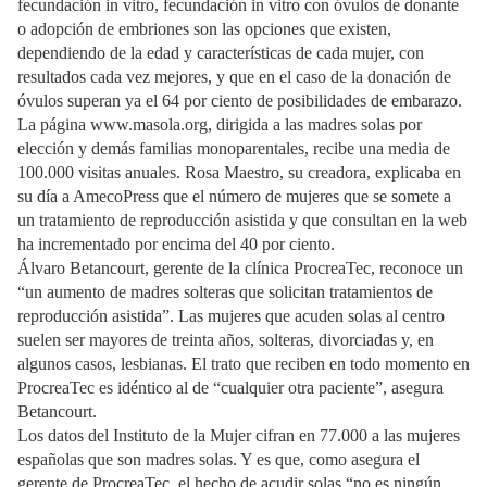
fecundación in vitro, fecundación in vitro con óvulos de donante
o adopción de embriones son las opciones que existen,
dependiendo de la edad y características de cada mujer, con
resultados cada vez mejores, y que en el caso de la donación de
óvulos superan ya el 64 por ciento de posibilidades de embarazo.
La página www.masola.org, dirigida a las madres solas por
elección y demás familias monoparentales, recibe una media de
100.000 visitas anuales. Rosa Maestro, su creadora, explicaba en
su día a AmecoPress que el número de mujeres que se somete a
un tratamiento de reproducción asistida y que consultan en la web
ha incrementado por encima del 40 por ciento.
Álvaro Betancourt, gerente de la clínica ProcreaTec, reconoce un
“un aumento de madres solteras que solicitan tratamientos de
reproducción asistida”. Las mujeres que acuden solas al centro
suelen ser mayores de treinta años, solteras, divorciadas y, en
algunos casos, lesbianas. El trato que reciben en todo momento en
ProcreaTec es idéntico al de “cualquier otra paciente”, asegura
Betancourt.
Los datos del Instituto de la Mujer cifran en 77.000 a las mujeres
españolas que son madres solas. Y es que, como asegura el
gerente de ProcreaTec, el hecho de acudir solas “no es ningún