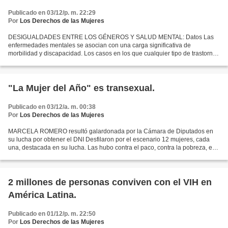
Publicado en 03/12/p. m. 22:29
Por
Los Derechos de las Mujeres
DESIGUALDADES ENTRE LOS GÉNEROS Y SALUD MENTAL: Datos Las
enfermedades mentales se asocian con una carga significativa de
morbilidad y discapacidad. Los casos en los que cualquier tipo de trastorno
psicológico prevalece a lo largo de toda la vida son...
"La Mujer del Año" es transexual.
Publicado en 03/12/a. m. 00:38
Por
Los Derechos de las Mujeres
MARCELA ROMERO resultó galardonada por la Cámara de Diputados en
su lucha por obtener el DNI Desfilaron por el escenario 12 mujeres, cada
una, destacada en su lucha. Las hubo contra el paco, contra la pobreza, en
defensa del ambiente y por los derechos...
2 millones de personas conviven con el VIH en
América Latina.
Publicado en 01/12/p. m. 22:50
Por
Los Derechos de las Mujeres