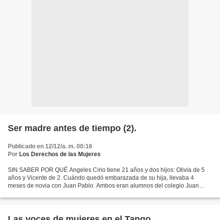
Ser madre antes de tiempo (2).
Publicado en 12/12/a. m. 00:16
Por
Los Derechos de las Mujeres
SIN SABER POR QUÉ Angeles Cirio tiene 21 años y dos hijos: Olivia de 5
años y Vicente de 2. Cuándo quedó embarazada de su hija, llevaba 4
meses de novia con Juan Pablo. Ambos eran alumnos del colegio Juan
XXIII, de Boulogne. "Desde un primer momento estuvinos...
Las voces de mujeres en el Tango.