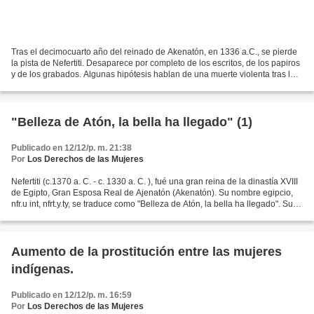
Tras el decimocuarto año del reinado de Akenatón, en 1336 a.C., se pierde
la pista de Nefertiti. Desaparece por completo de los escritos, de los papiros
y de los grabados. Algunas hipótesis hablan de una muerte violenta tras la
cual su marido habría prohibido...
"Belleza de Atón, la bella ha llegado" (1)
Publicado en 12/12/p. m. 21:38
Por
Los Derechos de las Mujeres
Nefertiti (c.1370 a. C. - c. 1330 a. C. ), fué una gran reina de la dinastía XVIII
de Egipto, Gran Esposa Real de Ajenatón (Akenatón). Su nombre egipcio,
nfr.u int, nfrt.y.ty, se traduce como "Belleza de Atón, la bella ha llegado". Su
belleza fué legendaria,...
Aumento de la prostitución entre las mujeres
indígenas.
Publicado en 12/12/p. m. 16:59
Por
Los Derechos de las Mujeres