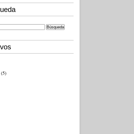
ueda
ivos
(5)