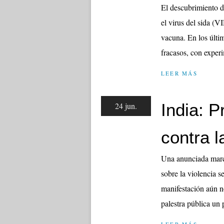
El descubrimiento d
el virus del sida (V
vacuna. En los últi
fracasos, con exper
LEER MÁS
India: P
24 jun.
contra l
Una anunciada march
sobre la violencia s
manifestación aún no
palestra pública un 