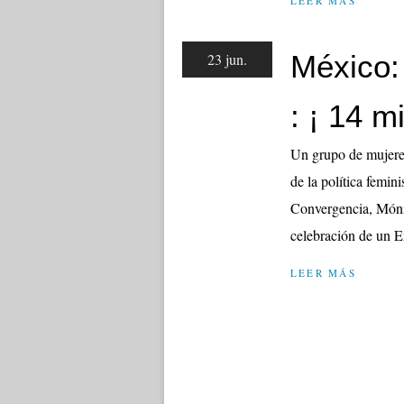
LEER MÁS
México:
23 jun.
: ¡ 14 m
Un grupo de mujeres
de la política femin
Convergencia, Mónic
celebración de un E
LEER MÁS