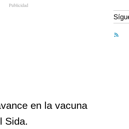
Publicidad
Síg
vance en la vacuna
l Sida.