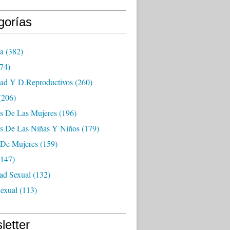
gorías
ia
(382)
74)
dad Y D.reproductivos
(260)
(206)
s De Las Mujeres
(196)
s De Las Niñas Y Niños
(179)
 De Mujeres
(159)
147)
ad Sexual
(132)
exual
(113)
letter