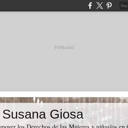
Publicidad
e Susana Giosa
mover los Derechos de las Mujeres y niñas/os en t