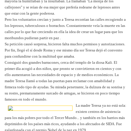
mayoría la humillaban y la insultaban. La llamaban "La monja de los
callejones" y se reían de esa mujer que prefería rodearse de leprosos antes
que estar con la gente poderosa.
Pero los voluntarios crecían y junto a Teresa recorrían las calles recogiendo a
los leprosos, tuberculosos o borrachos. Constantemente veía la muerte en las
calles por lo que fue creciendo en ella la idea de crear un lugar para que los
moribundos pudieran partir en paz .
Su petición causó sorpresa, hicieron falta muchos permisos y autorizaciones.
Por fin, llegó el sí desde Roma y ese mismo día sor Teresa dejó el convento
para confundirse con la multitud que amaba.
Consiguió dos grandes barracones, cerca del templo de la diosa Kali. El
primer día acogió a dos niños, que pronto se convirtieron en cientos y con
ello aumentaron las necesidades de espacio y de medios económicos. La
madre Teresa llamó a todas las puertas para reclamar con amabilidad y
firmeza todo tipo de ayudas. Su mirada penetrante, la dulzura de su sonrisa y
su rostro, prematuramente surcado de arrugas, se hicieron en poco tiempo
famosos en todo el mundo.
La madre Teresa ya no está sola:
existen centros de asistencia
para los más pobres por todo el Tercer Mundo... y también en los barrios más
deprimidos de los países más ricos, ayudando a los afectados de SIDA. Fue
galardonada con el premio Nobel de la paz en 1979.