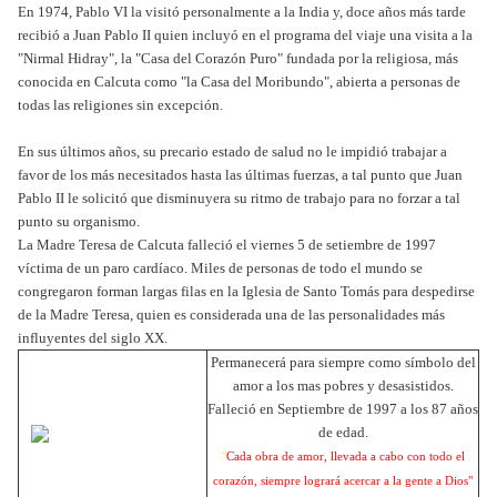
En 1974, Pablo VI la visitó personalmente a la India y, doce años más tarde
recibió a Juan Pablo II quien incluyó en el programa del viaje una visita a la
"Nirmal Hidray", la "Casa del Corazón Puro" fundada por la religiosa, más
conocida en Calcuta como "la Casa del Moribundo", abierta a personas de
todas las religiones sin excepción.
En sus últimos años, su precario estado de salud no le impidió trabajar a
favor de los más necesitados hasta las últimas fuerzas, a tal punto que Juan
Pablo II le solicitó que disminuyera su ritmo de trabajo para no forzar a tal
punto su organismo.
La Madre Teresa de Calcuta falleció el viernes 5 de setiembre de 1997
víctima de un paro cardíaco. Miles de personas de todo el mundo se
congregaron forman largas filas en la Iglesia de Santo Tomás para despedirse
de la Madre Teresa, quien es considerada una de las personalidades más
influyentes del siglo XX.
Permanecerá para siempre como símbolo del
amor a los mas pobres y desasistidos.
Falleció en Septiembre de 1997 a los 87 años
de edad.
"
Cada obra de amor, llevada a cabo con todo el
corazón, siempre logrará acercar a la gente a Dios"