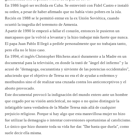
En 1986 logró ser recibida en Cuba. Se entrevistó con Fidel Castro e instaló
su orden, a pesar de haber afirmado que no había visto pobres en la isla.
Recién en 1988 se le permitió entrar en la ex Unión Soviética, cuando
ocurrió la tragedia del terremoto de Armenia.
A partir de 1990 le empezó a fallar el corazón, entonces le pusieron un
marcapasos que la volvió a levantar y la hizo trabajar más fuerte que nunca.
El papa Juan Pablo II llegó a pedirle personalmente que no trabajara tanto,
pero ella no le hizo caso.
En 1994, el inglés Christopher Hitchens atacó duramente a la Madre en un
documental para la televisión, en donde la trató de "ángel del infierno" y la
acusó de "demagoga, oscurantista y sirviente de las potencias occidentales",
aduciendo que el objetivo de Teresa no era el de ayudar a enfermos y
moribundos sino el de realizar una cruzada contra los anticonceptivos y el
aborto provocado.
Este documental provocó la indignación del mundo entero ante un hombre
que cegado por su visión anticlerical, no supo o no quiso distinguir la
infatigable tarea verdadera de la Madre Teresa más allá de cualquier
prejuicio religioso. Porque si hay algo que esta maravillosa mujer no hizo
fue utilizar la demagogia o intentar conversiones oportunistas al catolicismo.
Lo único que hizo durante toda su vida fue dar. "Dar hasta que duela", como
suele decir ella misma.