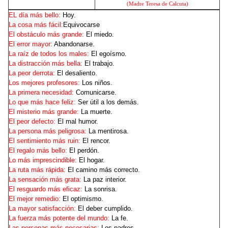
(Madre Teresa de Calcuta)
EL día más bello:
Hoy.
La cosa más fácil:
Equivocarse
El obstáculo más grande:
El miedo.
.
El error mayor:
Abandonarse
La raíz de todos los males:
El egoísmo.
La distracción más bella:
El trabajo.
La peor derrota:
El desaliento.
Los mejores profesores:
Los niños.
La primera necesidad:
Comunicarse.
Lo que más hace feliz:
Ser útil a los demás.
El misterio más grande:
La muerte.
El peor defecto:
El mal humor.
La persona más peligrosa:
La mentirosa.
El sentimiento más ruin:
El rencor.
El regalo más bello:
El perdón.
Lo más imprescindible:
El hogar.
La ruta más rápida:
El camino más correcto.
La sensación más grata:
La paz interior.
El resguardo más eficaz:
La sonrisa.
El mejor remedio:
El optimismo.
La mayor satisfacción:
El deber cumplido.
La fuerza más potente del mundo:
La fe.
Las personas más necesarias:
Los padres.