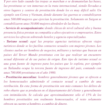
Y por otro lado cuando las tropas se marchan o se desmantelan las bases,
las prostitutas se ven inmersas en la trata internacional, siendo llevadas a
otros lugares y centros de prostitución donde les es muy difícil salir. Un
ejemplo son Corea y Vietnam, donde durante las guerras se contabilizaron
unas 500.000 mujeres que ejercían la prostitución. Solamente en Saigon se
contabilizaron unas 50.000 mujeres alrededor de las bases.
- Servicio de acompañamiento:
donde chicas de nivel cultural alto y buena
presencia física prestan su compañía a altos ejecutivos o empresarios. Estos
servicios los ofrecen sobretodo hoteles y agencia especializadas.
- Turismo sexual:
aquí las propias agencias turísticas ofrecen viajes
turísticos donde se les facilita contactos sexuales con mujeres jóvenes. Los
clientes suelen ser hombres de negocios, militares y turistas que buscan en
países del Tercer Mundo prostitutas con las que realizar un encuentro
sexual diferente al de sus países de origen. Este tipo de turismo sexual es
una gran fuente de ingresos para los países que lo explota, por ejemplo
en Tailandia ocupa la tercera fuente de ingresos del país, contando con
unas 700.000 prostitutas en el año 1980.
- Prostitución masculina:
hombres generalmente jóvenes que se ofrecen a
los homosexuales admitiendo el contacto sexual a cambio de una
retribución. En esta forma de prostitución son más comunes los delitos de
robo ohurto que se producen en el departamento del cliente y generalmente
con intimidación. Se calcula que aproximadamente sólo el 15% de los
hombres prostituídos son realmente homosexuales, el resto solamente
ofrecen su cuerpo a hombres, a cambio de dinero.