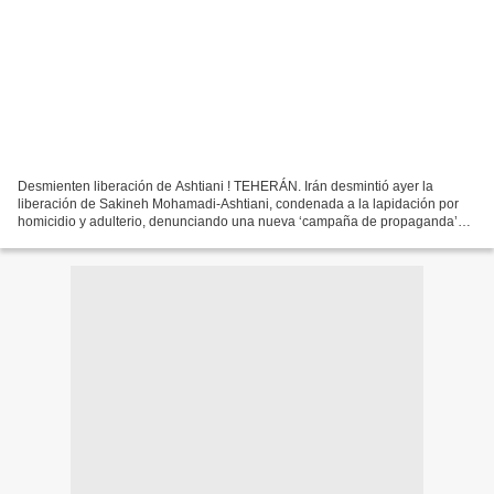
Desmienten liberación de Ashtiani ! TEHERÁN. Irán desmintió ayer la
liberación de Sakineh Mohamadi-Ashtiani, condenada a la lapidación por
homicidio y adulterio, denunciando una nueva ‘campaña de propaganda’
occidental contra Teherán. Su liberación había...